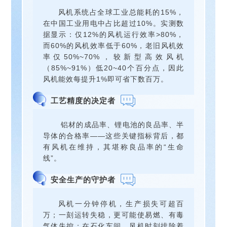
风机系统占全球工业总能耗的15%，
在中国工业用电中占比超过10%。实测数
据显示：仅12%的风机运行效率>80%，
而60%的风机效率低于60%，老旧风机效
率仅50%~70%，较新型高效风机
（85%~91%）低20~40个百分点，因此
风机能效每提升1%即可省下数百万。
工艺精度的决定者
铝材的成品率、锂电池的良品率、半
导体的合格率——这些关键指标背后，都
有风机在维持，其堪称良品率的“生命
线”。
安全生产的守护者
风机一分钟停机，生产损失可超百
万；一刻运转失稳，更可能使易燃、有毒
气体失控；在石化车间，风机时刻排除着