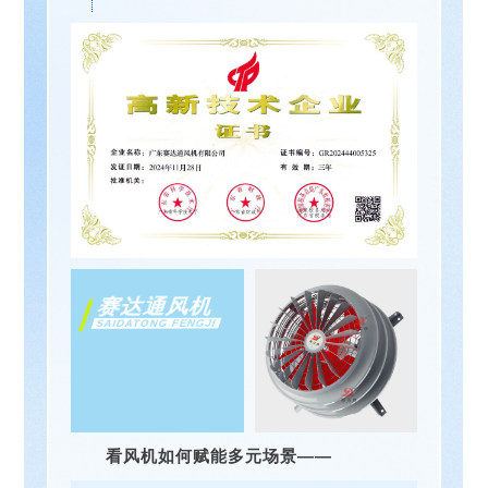
赛达通风机
SAIDATONG FENGJI
看风机如何赋能多元场景——