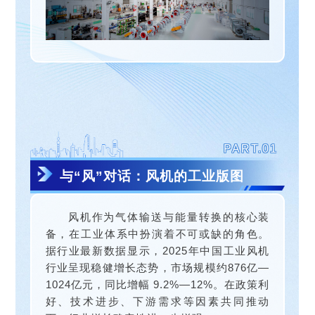
PART.01
与“风”对话：风机的工业版图
风机作为气体输送与能量转换的核心装
备，在工业体系中扮演着不可或缺的角色。
据行业最新数据显示，
2025年中国工业风机
行业呈现稳健增长态势，
市场规模约876亿—
1024亿元，同比增幅 9.2%—12%。
在政策利
好、技术进步、下游需求等因素共同推动