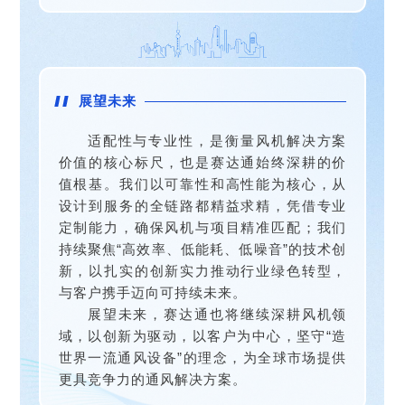
展望未来
适配性与专业性，是衡量风机解决方案
价值的核心标尺，也是赛达通始终深耕的价
值根基。我们以可靠性和高性能为核心，从
设计到服务的全链路都精益求精，凭借专业
定制能力，确保风机与项目精准匹配；我们
持续聚焦“高效率、低能耗、低噪音”的技术创
新，以扎实的创新实力推动行业绿色转型，
与客户携手迈向可持续未来。
展望未来，赛达通也将继续深耕风机领
域，以创新为驱动，以客户为中心，坚守“造
世界一流通风设备”的理念，为全球市场提供
更具竞争力的通风解决方案。