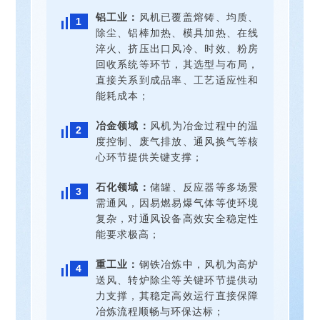
铝工业：
风机已覆盖熔铸、均质、
1
除尘、铝棒加热、模具加热、在线
淬火、挤压出口风冷、时效、粉房
回收系统等环节，其选型与布局，
直接关系到成品率、工艺适应性和
能耗成本；
冶金领域：
风机为冶金过程中的温
2
度控制、废气排放、通风换气等核
心环节提供关键支撑；
石化领域：
储罐、反应器等多场景
3
需通风，因易燃易爆气体等使环境
复杂，对通风设备高效安全稳定性
能要求极高；
重工业：
钢铁冶炼中，风机为高炉
4
送风、转炉除尘等关键环节提供动
力支撑，其稳定高效运行直接保障
冶炼流程顺畅与环保达标；