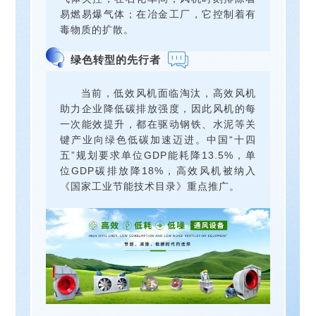
易燃易爆气体；在冶金工厂，它控制着有
毒物质的扩散。
绿色转型的先行者
当前，低效风机面临淘汰，高效风机
助力企业降低碳排放强度，因此风机的每
一次能效提升，都在驱动钢铁、水泥等关
键产业向绿色低碳加速迈进。中国“十四
五”规划要求单位GDP能耗降13.5%，单
位GDP碳排放降18%，高效风机被纳入
《国家工业节能技术目录》重点推广。