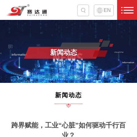
EN
新闻动态
新闻动态
跨界赋能，工业“心脏”如何驱动千行百
业？