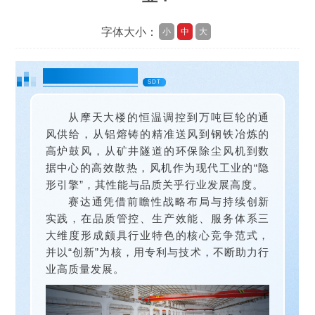
字体大小：
小
中
大
造世界一流通风设备
SDT
从摩天大楼的恒温调控到万吨巨轮的通
风供给，从铝熔铸的精准送风到钢铁冶炼的
高炉鼓风，从矿井隧道的环保除尘风机到数
据中心的高效散热，风机作为现代工业的“隐
形引擎”，其性能与品质关乎行业发展高度。
赛达通凭借前瞻性战略布局与持续创新
实践，在品质管控、生产效能、服务体系三
大维度形成颇具行业特色的核心竞争范式，
并以“创新”为核，用专利与技术，不断助力行
业高质量发展。