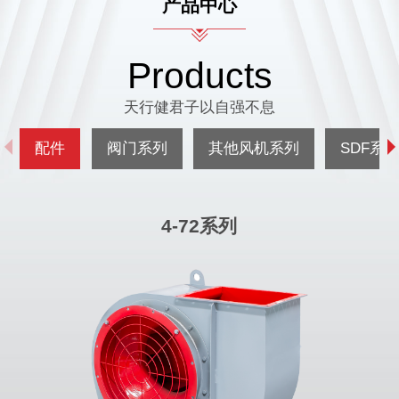
产品中心
Products
天行健君子以自强不息
配件
阀门系列
其他风机系列
SDF系
9-26系列