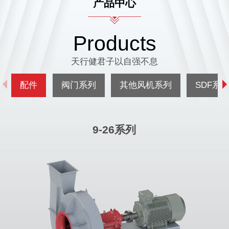
产品中心
Products
天行健君子以自强不息
配件
阀门系列
其他风机系列
SDF系
9-26系列